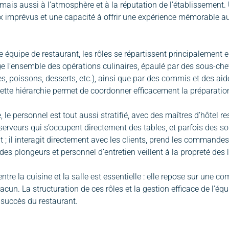
, mais aussi à l’atmosphère et à la réputation de l’établissement
ux imprévus et une capacité à offrir une expérience mémorable 
 équipe de restaurant, les rôles se répartissent principalement ent
ige l’ensemble des opérations culinaires, épaulé par des sous-chef
es, poissons, desserts, etc.), ainsi que par des commis et des aid
ette hiérarchie permet de coordonner efficacement la préparation d
, le personnel est tout aussi stratifié, avec des maîtres d’hôtel r
 serveurs qui s’occupent directement des tables, et parfois des so
t ; il interagit directement avec les clients, prend les commandes
 des plongeurs et personnel d’entretien veillent à la propreté des l
entre la cuisine et la salle est essentielle : elle repose sur un
acun. La structuration de ces rôles et la gestion efficace de l’équ
e succès du restaurant.