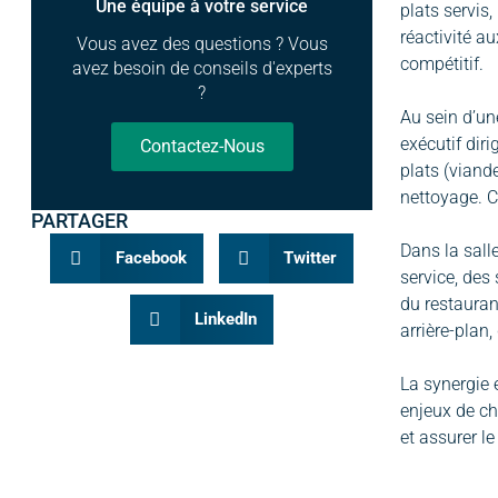
Une équipe à votre service
plats servis
réactivité a
Vous avez des questions ? Vous
compétitif.
avez besoin de conseils d'experts
?
Au sein d’une
exécutif dir
Contactez-Nous
plats (viand
nettoyage. C
PARTAGER
Dans la salle
Facebook
Twitter
service, des
du restauran
LinkedIn
arrière-plan,
La synergie 
enjeux de ch
et assurer l