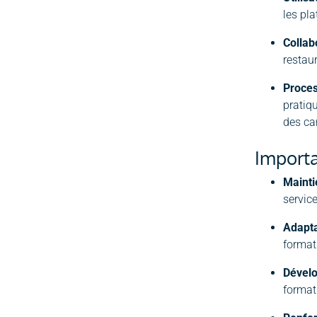
les pla
Collab
restau
Proces
pratiqu
des ca
Importa
Mainti
service
Adapta
formati
Dével
format