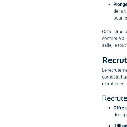
Plong
de la v
pour l
Cette struct
contribue à 
salle, le tou
Recrut
Le recruteme
compétitif qu
recrutement 
Recrute
Offre 
des op
Utilis