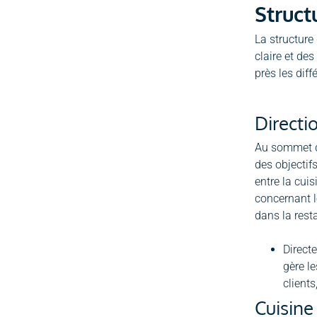
Struct
La structure
claire et de
près les dif
Directi
Au sommet de 
des objectifs
entre la cuis
concernant l
dans la rest
Directe
gère le
clients
Cuisine