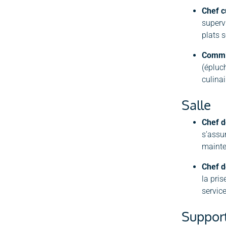
Chef c
supervi
plats s
Commis
(épluc
culinai
Salle
Chef d
s’assu
mainte
Chef d
la pri
servic
Suppor