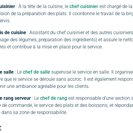
uisinier
: À la tête de la cuisine, le
chef cuisinier
est chargé de la
sion de la préparation des plats. Il coordonne le travail de la br
ervis.
 de cuisine
: Assistant du chef cuisinier et des autres cuisiniers
hage des légumes, préparation des ingrédients) et assure le netto
res et contribue à la mise en place pour le service.
e salle
: Le
chef de salle
supervise le service en salle. Il organis
re que le service se déroule sans accroc. Il est également respons
nir une ambiance agréable pour les clients.
e rang serveur
: Le
chef de rang
est responsable d’une section sp
se de commande, le service des plats et des boissons, et répondan
e dans sa zone de responsabilité.
t