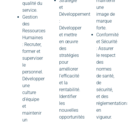
Stratégie
maintenir
qualité du
et
une
service.
Développement
image de
Gestion
:
marque
des
Développer
forte.
Ressources
et mettre
Conformité
Humaines
en œuvre
et Sécurité
: Recruter,
des
: Assurer
former et
stratégies
le respect
superviser
pour
des
le
améliorer
normes
personnel.
l’efficacité
de santé,
Développer
et la
de
une
rentabilité.
sécurité,
culture
Identifier
et des
d’équipe
les
réglementation
et
nouvelles
en
maintenir
opportunités
vigueur.
un