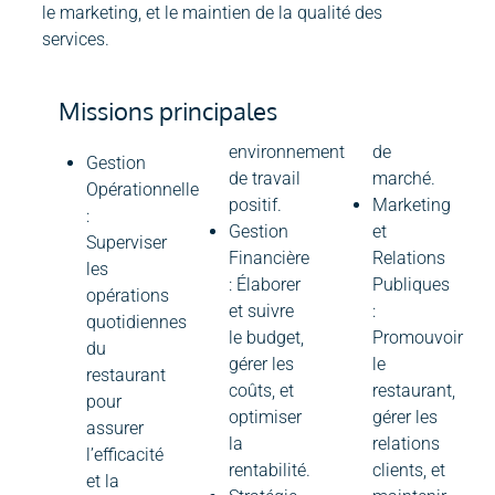
le marketing, et le maintien de la qualité des
services.
Missions principales
environnement
de
Gestion
de travail
marché.
Opérationnelle
positif.
Marketing
:
Gestion
et
Superviser
Financière
Relations
les
: Élaborer
Publiques
opérations
et suivre
:
quotidiennes
le budget,
Promouvoir
du
gérer les
le
restaurant
coûts, et
restaurant,
pour
optimiser
gérer les
assurer
la
relations
l’efficacité
rentabilité.
clients, et
et la