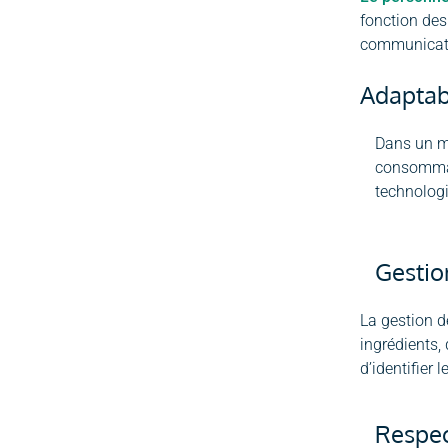
fonction des
communicatio
Adaptabi
Dans un ma
consommate
technolog
Gestio
La gestion d
ingrédients,
d’identifier 
Respec