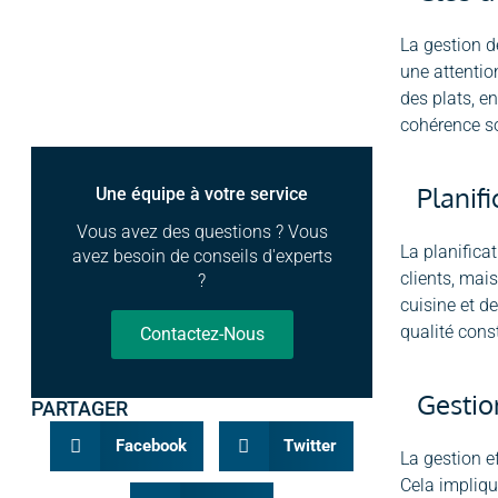
La gestion d
une attentio
des plats, en
cohérence so
Planif
Une équipe à votre service
Vous avez des questions ? Vous
La planifica
avez besoin de conseils d'experts
clients, mai
?
cuisine et d
qualité cons
Contactez-Nous
Gestio
PARTAGER
Facebook
Twitter
La gestion e
Cela impliqu