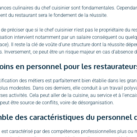
nces culinaires du chef cuisinier sont fondamentales. Cependant, 
nt du restaurant sera le fondement de la réussite.
ici de préciser que si le chef cuisinier n’est pas le propriétaire du r
sation intervient notamment par un salaire conséquent ou quelqu
ace). Il reste la clé de voûte d’une structure dont la réussite dé
 Inversement, ce peut être un risque majeur en cas d’absence de
oins en personnel pour les restaurateur
ntification des métiers est parfaitement bien établie dans les gra
plus modestes. Dans ces derniers, elle conduit à un travail polyva
rses activités. Cela peut aller de la cuisine, au service et à l’enc
peut être source de conflits, voire de désorganisation.
ble des caractéristiques du personnel d
 est caractérisé par des compétences professionnelles plus ou m