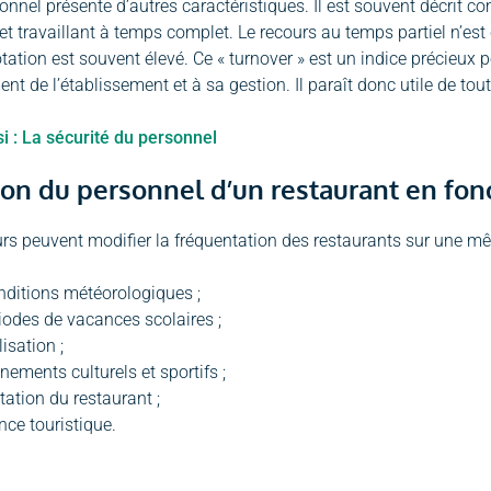
sonnel présente d’autres caractéristiques. Il est souvent décri
 et travaillant à temps complet. Le recours au temps partiel n’es
otation est souvent élevé. Ce « turnover » est un indice précieux 
t de l’établissement et à sa gestion. Il paraît donc utile de tout
i :
La sécurité du personnel
ion du personnel d’un restaurant en fonct
urs peuvent modifier la fréquentation des restaurants sur une m
nditions météorologiques ;
riodes de vacances scolaires ;
lisation ;
nements culturels et sportifs ;
tation du restaurant ;
ence touristique.