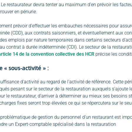
. Le restaurateur devra tenter au maximum d’en prévoir les facte
trouver en pénurie.
lement prévoir d’effectuer les embauches nécessaires pour assure
inée (CDD), aux contrats saisonniers, et éventuellement aux cont
des emplois par nature temporaires dans certains secteurs d’activ
au contrat à durée indéterminée (CDI). Le secteur de la restaurati
’article 14 de la convention collective des HCR
précise les condit
 « sous-activité » :
uffisance d’activité au regard de l’activité de référence. Cette p
qués pesant sur le secteur de la restauration auxquels s’ajout
our le restaurateur, d’arriver à déterminer au mieux ses besoins 
charges fixes seront trop élevées ce qui se répercutera sur le seui
 problématique de gestion du personnel d’un restaurant est imp
dre un Expert-comptable spécialisé dans la restauration