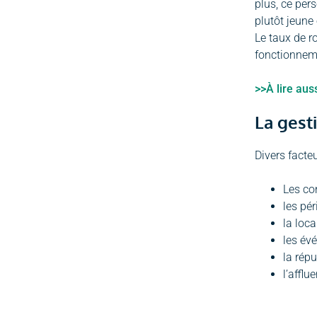
plus, ce per
plutôt jeune
Le taux de r
fonctionnemen
>>À lire auss
La gest
Divers facte
Les co
les pé
la loca
les évé
la répu
l’afflu