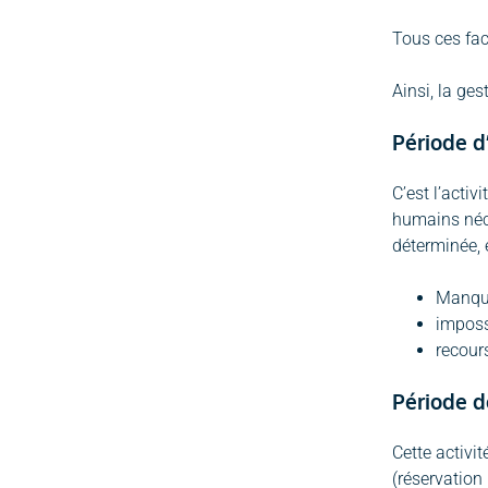
Tous ces fact
Ainsi, la ges
Période d
C’est l’activ
humains néces
déterminée, e
Manqu
imposs
recour
Période de
Cette activit
(réservation