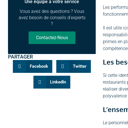
Une équipe à votre service
Les performa
Vous avez des questions ? Vous
fonctionneme
avez besoin de conseils d'experts
?
Il est utile 
responsabili
Contactez-Nous
primes en pl
compétences.
PARTAGER
Les bes
Facebook
Twitter
Si cette ide
restaurants 
LinkedIn
réaliser dive
polyvalence 
L’ensem
Le personnel