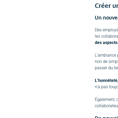
Créer u
Un nouv
Des employés
les collabor
des aspects
L’ambiance p
non de simpl
passer du te
L’honnêteté,
n’a pas touj
Également, d
collaborateu