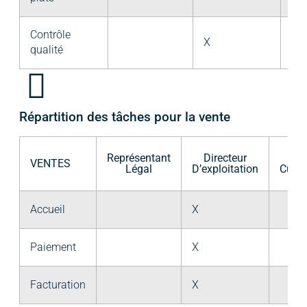
Contrôle
X
X
qualité
Répartition des tâches pour la vente
Représentant
Directeur
Che
VENTES
Légal
D’exploitation
Cuisi
Accueil
X
Paiement
X
Facturation
X