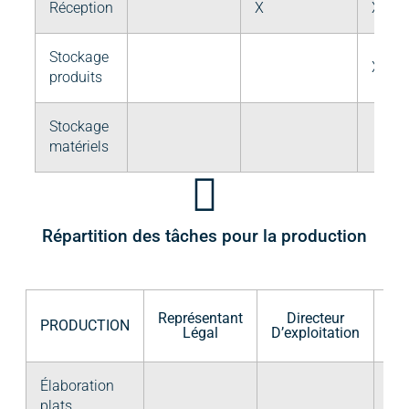
Réception
X
X
Stockage
X
produits
Stockage
matériels
Répartition des tâches pour la production
Représentant
Directeur
C
PRODUCTION
Légal
D’exploitation
Cui
Élaboration
X
plats