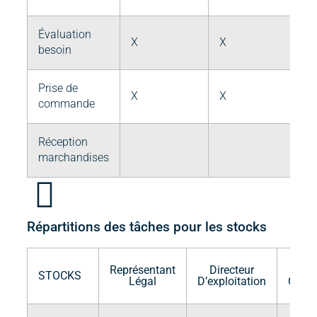
Évaluation
X
X
X
besoin
Prise de
X
X
X
commande
Réception
X
marchandises
Répartitions des tâches pour les stocks
Représentant
Directeur
Che
STOCKS
Légal
D’exploitation
Cuisin