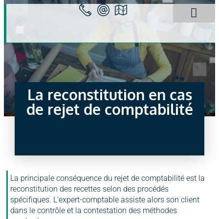
Panneau de gestion des cookies
Spécificités HCR
Fiches Techniqu
Actualités HCR
Le Cabinet Ca2
La reconstitution en cas
de rejet de comptabilité
La principale conséquence du rejet de comptabilité est la
reconstitution des recettes selon des procédés
spécifiques. L'expert-comptable assiste alors son client
dans le contrôle et la contestation des méthodes