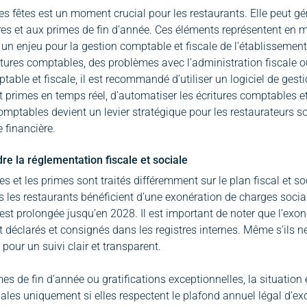
es fêtes est un moment crucial pour les restaurants. Elle peut 
es et aux primes de fin d’année. Ces éléments représentent en
 un enjeu pour la gestion comptable et fiscale de l’établissemen
itures comptables, des problèmes avec l’administration fiscale ou
table et fiscale, il est recommandé d’utiliser un logiciel de gest
 primes en temps réel, d’automatiser les écritures comptables et d
mptables devient un levier stratégique pour les restaurateurs sou
 financière.
e la réglementation fiscale et sociale
es et les primes sont traités différemment sur le plan fiscal et s
s les restaurants bénéficient d’une exonération de charges sociale
est prolongée jusqu’en 2028. Il est important de noter que l’exon
 déclarés et consignés dans les registres internes. Même s’ils ne
pour un suivi clair et transparent.
mes de fin d’année ou gratifications exceptionnelles, la situation
ales uniquement si elles respectent le plafond annuel légal d’exon