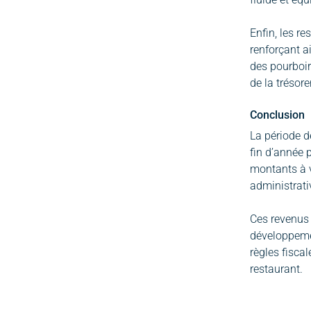
Enfin, les r
renforçant a
des pourboir
de la trésore
Conclusion
La période d
fin d’année 
montants à v
administrati
Ces revenus 
développemen
règles fisca
restaurant.