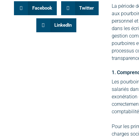
La période d
Facebook
Twitter
aux pourboir
personnel et
LinkedIn
dans les écr
gestion comp
pourboires et
processus co
transparence
1. Comprendr
Les pourboir
salariés dan
exonération 
correctement
comptabilité 
Pour les pri
charges soci