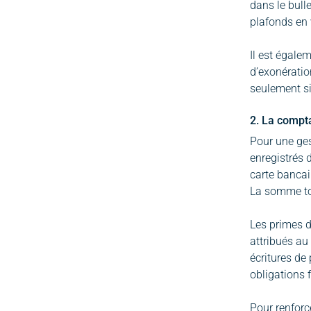
dans le bull
plafonds en 
Il est égale
d’exonératio
seulement si
2. La compta
Pour une gest
enregistrés d
carte bancai
La somme tot
Les primes d
attribués au
écritures de 
obligations 
Pour renforc