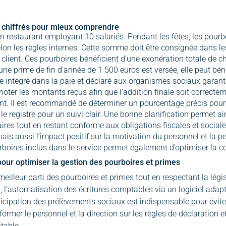
 chiffrés pour mieux comprendre
 restaurant employant 10 salariés. Pendant les fêtes, les pourboi
on les règles internes. Cette somme doit être consignée dans les r
le client. Ces pourboires bénéficient d’une exonération totale de 
 une prime de fin d’année de 1 500 euros est versée, elle peut bén
tre intégré dans la paie et déclaré aux organismes sociaux garant
noter les montants reçus afin que l’addition finale soit correctem
t. Il est recommandé de déterminer un pourcentage précis pour c
 le registre pour un suivi clair. Une bonne planification permet a
res tout en restant conforme aux obligations fiscales et sociales
 mais aussi l’impact positif sur la motivation du personnel et la
rboires inclus dans le service permet également d’optimiser la con
pour optimiser la gestion des pourboires et primes
 meilleur parti des pourboires et primes tout en respectant la lég
, l’automatisation des écritures comptables via un logiciel adap
nticipation des prélèvements sociaux est indispensable pour éviter 
former le personnel et la direction sur les règles de déclaration e
itable.