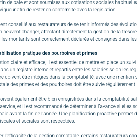
etin de paie et sont soumises aux cotisations sociales habituelle
vigueur afin de rester en conformité avec la législation.
ment conseillé aux restaurateurs de se tenir informés des évolution
n peuvent changer, affectant directement la gestion de la trésorer
 les montants sont correctement déclarés et consignés dans les 
bilisation pratique des pourboires et primes
ion claire et efficace, il est essentiel de mettre en place un sui
ans un registre interne et répartis entre les salariés selon les rè
re doivent être intégrés dans la comptabilité, avec une mention sp
ale des primes et des pourboires doit être suivie régulièrement p
oivent également être bien enregistrées dans la comptabilité sala
 service, et il est recommandé de déterminer à l’avance si elles 
paie avant la fin de l’année. Une planification proactive permet d’é
fiscales et sociales sont respectées.
er l’efficacité de la gestion comptable, certains restaurateurs ch