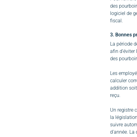
des pourboire
logiciel de 
fiscal.
3. Bonnes pr
La période d
afin d’évite
des pourboir
Les employés
calculer corr
addition soi
reçu.
Un registre c
la législatio
suivre autom
d’année. La 