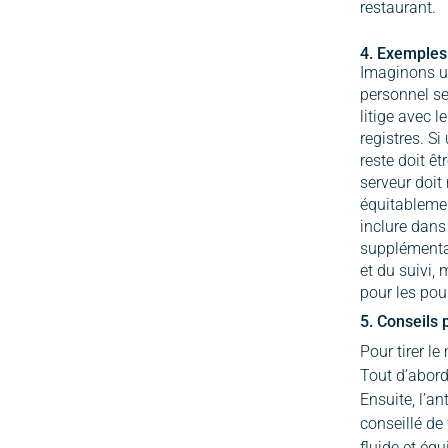
restaurant.
4. Exemples
Imaginons un
personnel sel
litige avec 
registres. Si
reste doit ê
serveur doit 
équitablemen
inclure dans
supplémentai
et du suivi,
pour les pou
5. Conseils 
Pour tirer le
Tout d’abord
Ensuite, l’a
conseillé de 
fluide et équ