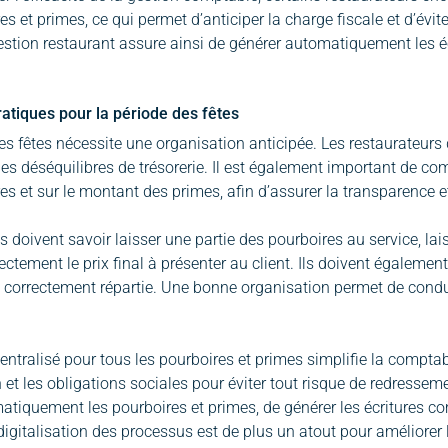
s et primes, ce qui permet d’anticiper la charge fiscale et d’évite
gestion restaurant assure ainsi de générer automatiquement les éc
atiques pour la période des fêtes
es fêtes nécessite une organisation anticipée. Les restaurateurs 
r les déséquilibres de trésorerie. Il est également important de c
es et sur le montant des primes, afin d’assurer la transparence et
 doivent savoir laisser une partie des pourboires au service, la
ectement le prix final à présenter au client. Ils doivent égalemen
t correctement répartie. Une bonne organisation permet de condui
entralisé pour tous les pourboires et primes simplifie la comptabilit
n et les obligations sociales pour éviter tout risque de redressem
atiquement les pourboires et primes, de générer les écritures com
digitalisation des processus est de plus un atout pour améliorer l