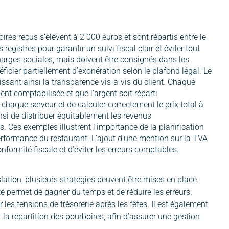
res reçus s’élèvent à 2 000 euros et sont répartis entre le
egistres pour garantir un suivi fiscal clair et éviter tout
charges sociales, mais doivent être consignés dans les
éficier partiellement d’exonération selon le plafond légal. Le
issant ainsi la transparence vis-à-vis du client. Chaque
ent comptabilisée et que l’argent soit réparti
haque serveur et de calculer correctement le prix total à
insi de distribuer équitablement les revenus
. Ces exemples illustrent l’importance de la planification
 performance du restaurant. L’ajout d’une mention sur la TVA
formité fiscale et d’éviter les erreurs comptables.
islation, plusieurs stratégies peuvent être mises en place.
té permet de gagner du temps et de réduire les erreurs.
les tensions de trésorerie après les fêtes. Il est également
t la répartition des pourboires, afin d’assurer une gestion