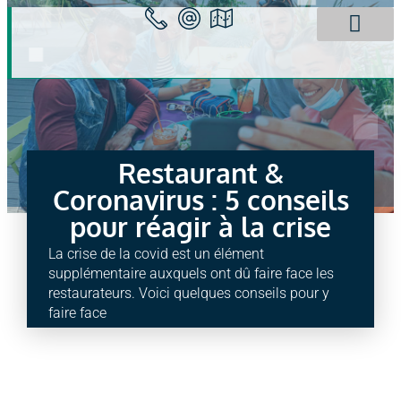
Panneau de gestion des cookies
Spécificités HCR
Fiches Techniqu
Actualités HCR
Le Cabinet Ca2
Restaurant &
Coronavirus : 5 conseils
pour réagir à la crise
La crise de la covid est un élément
supplémentaire auxquels ont dû faire face les
restaurateurs. Voici quelques conseils pour y
faire face