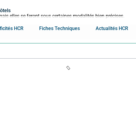
hôtels
mais elles se feront sous certaines modalités bien précises.
ficités HCR
Fiches Techniques
Actualités HCR