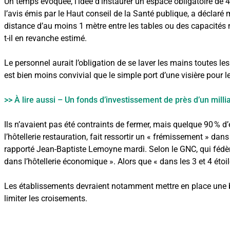
Un temps évoquée, l’idée d’instaurer un espace obligatoire de 4 m
l’avis émis par le Haut conseil de la Santé publique, a déclar
distance d’au moins 1 mètre entre les tables ou des capacités 
t-il en revanche estimé.
Le personnel aurait l’obligation de se laver les mains toutes les
est bien moins convivial que le simple port d’une visière pour 
>> À lire aussi – Un fonds d’investissement de près d’un milli
Ils n’avaient pas été contraints de fermer, mais quelque 90 % d’
l’hôtellerie restauration, fait ressortir un « frémissement » dans
rapporté Jean-Baptiste Lemoyne mardi. Selon le GNC, qui fédère
dans l’hôtellerie économique ». Alors que « dans les 3 et 4 étoil
Les établissements devraient notamment mettre en place une barr
limiter les croisements.