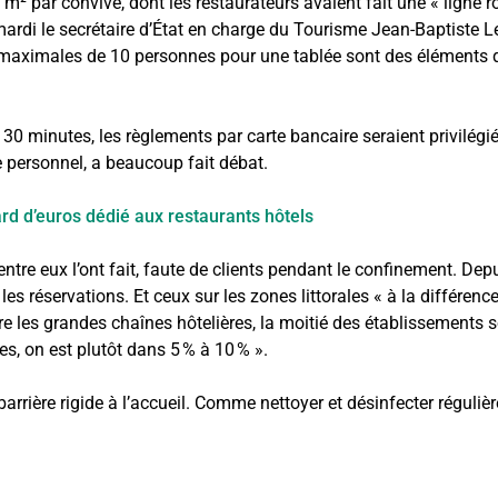
² par convive, dont les restaurateurs avaient fait une « ligne rou
é mardi le secrétaire d’État en charge du Tourisme Jean-Baptiste
maximales de 10 personnes pour une tablée sont des éléments qui
 30 minutes, les règlements par carte bancaire seraient privilégiés
le personnel, a beaucoup fait débat.
ard d’euros dédié aux restaurants hôtels
entre eux l’ont fait, faute de clients pendant le confinement. De
 les réservations. Et ceux sur les zones littorales « à la différenc
 les grandes chaînes hôtelières, la moitié des établissements s
es, on est plutôt dans 5 % à 10 % ».
ière rigide à l’accueil. Comme nettoyer et désinfecter régulière