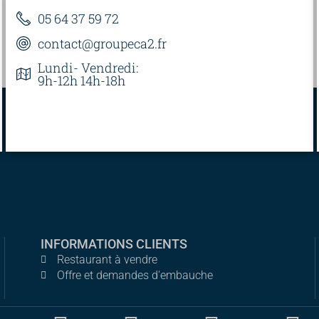
05 64 37 59 72
contact@groupeca2.fr
Lundi- Vendredi:
9h-12h 14h-18h
INFORMATIONS CLIENTS
Restaurant à vendre
Offre et demandes d'embauche