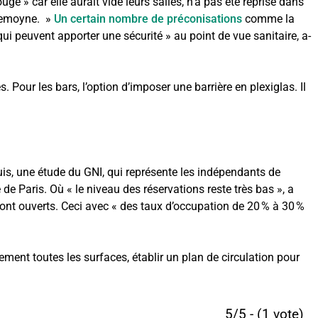
ge » car elle aurait vidé leurs salles, n’a pas été reprise dans
 Lemoyne. »
Un certain nombre de préconisations
comme la
 peuvent apporter une sécurité » au point de vue sanitaire, a-
. Pour les bars, l’option d’imposer une barrière en plexiglas. Il
puis, une étude du GNI, qui représente les indépendants de
e de Paris. Où « le niveau des réservations reste très bas », a
ont ouverts. Ceci avec « des taux d’occupation de 20 % à 30 %
ment toutes les surfaces, établir un plan de circulation pour
5/5 - (1 vote)